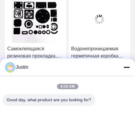
Самоклеящаяся
Водонепроницаемая
резиновая прокладка,
герметичная коробка
вырезанная штампом,
Силиконовая прокладка
Justin
твердость по Шору А 80,
Высокотемпературные
Лучшая цена
Лучшая цена
для медицинских
резиновые
устройств
уплотнительные кольца
9:10 AM
Не желтеют
Good day, what product are you looking for?
SHENZHEN TENCHY SILICONE&RUBBER
CO.,LTD