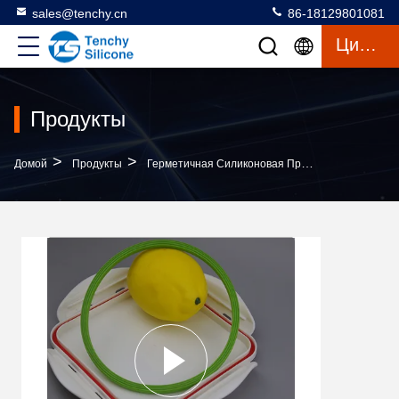
sales@tenchy.cn
86-18129801081
Цитата
Продукты
>
>
Домой
Продукты
Герметичная Силиконовая Прокладка Для Контейнера