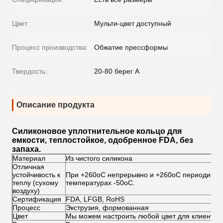
Цвет:
Мульти-цвет доступный
Процесс производства:
Обжатие прессформы
Твердость:
20-80 берег А
Описание продукта
Силиконовое уплотнительное кольцо для
емкости, теплостойкое, одобренное FDA, без
запаха.
Материал
Из чистого силикона
Отличная
устойчивость к
При +260oC непрерывно и +260oC периодическ
теплу (сухому
температурах -50oC.
воздуху)
Сертификация
FDA, LFGB, RoHS
Процесс
Экструзия, формованная
Цвет
Мы можем настроить любой цвет для клиентов