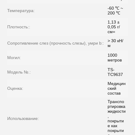
-60 ℃ ~
Температура:
200 ℃
1,13 ±
Плотность::
0,05 г/
см=
> 30 кН/
Сопротивление слез (прочность слезы), умри b::
м
1000
Могил:
метров
TS-
Модель №.:
TC9637
Медицин
Оценка:
ский
состав
Транспо
ртировка
жидкости
,
Использование:
покрыти
е как
покрыти