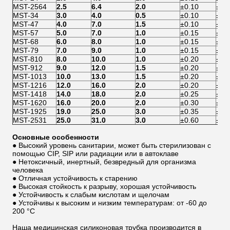
MST-2564
2.5
6.4
2.0
±0.10
±0.
MST-34
3.0
4.0
0.5
±0.10
±0.
MST-47
4.0
7.0
1.5
±0.10
±0.
MST-57
5.0
7.0
1.0
±0.15
±0.
MST-68
6.0
8.0
1.0
±0.15
±0.
MST-79
7.0
9.0
1.0
±0.15
±0.
MST-810
8.0
10.0
1.0
±0.20
±0.
MST-912
9.0
12.0
1.5
±0.20
±0.
MST-1013
10.0
13.0
1.5
±0.20
±0.
MST-1216
12.0
16.0
2.0
±0.20
±0.
MST-1418
14.0
18.0
2.0
±0.25
±0.
MST-1620
16.0
20.0
2.0
±0.30
±0.
MST-1925
19.0
25.0
3.0
±0.35
±0.
MST-2531
25.0
31.0
3.0
±0.60
±0.
Основные особенности
● Высокий уровень санитарии, может быть стерилизован с
помощью CIP, SIP или радиации или в автоклаве
● Нетоксичный, инертный, безвредный для организма
человека
● Отличная устойчивость к старению
● Высокая стойкость к разрыву, хорошая устойчивость
● Устойчивость к слабым кислотам и щелочам
● Устойчивы к высоким и низким температурам: от -60 до
200 °С
Наша медицинская силиконовая трубка производится в