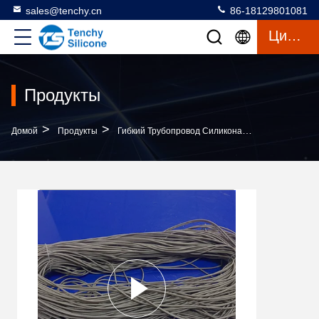
sales@tenchy.cn
86-18129801081
Цитата
Продукты
>
>
>
Домой
Продукты
Гибкий Трубопровод Силикона
Медицинский 