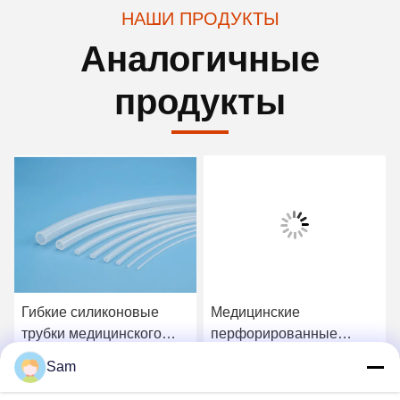
НАШИ ПРОДУКТЫ
Аналогичные
продукты
Гибкие силиконовые
Медицинские
трубки медицинского
перфорированные
качества с гладкой
силиконовые плоские
Sam
поверхностью и
дренажи с
Лучшая цена
Лучшая цена
превосходной гибкостью
биосовместимым