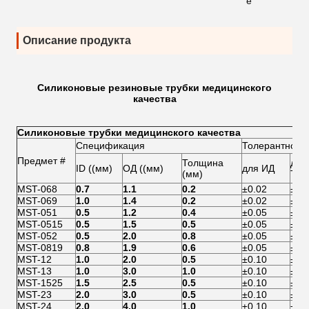
е
Описание продукта
Силиконовые резиновые трубки медицинского
качества
Силиконовые трубки медицинского качества
Спецификация
Толерантност
Предмет #
Толщина
для
ID ((мм)
ОД ((мм)
для ИД
(мм)
Тол
MST-068
0.7
1.1
0.2
±0.02
±0.
MST-069
1.0
1.4
0.2
±0.02
±0.
MST-051
0.5
1.2
0.4
±0.05
±0.
MST-0515
0.5
1.5
0.5
±0.05
±0.
MST-052
0.5
2.0
0.8
±0.05
±0.
MST-0819
0.8
1.9
0.6
±0.05
±0.
MST-12
1.0
2.0
0.5
±0.10
±0.
MST-13
1.0
3.0
1.0
±0.10
±0.
MST-1525
1.5
2.5
0.5
±0.10
±0.
MST-23
2.0
3.0
0.5
±0.10
±0.
MST-24
2.0
4.0
1.0
±0.10
±0.