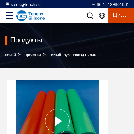
sales@tenchy.cn
86-18129801081
Цитата
Продукты
>
>
>
Домой
Продукты
Гибкий Трубопровод Силикона
Протягиваема