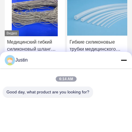
Видео
Медицинский гибкий
Гибкие силиконовые
силиконовый шланг
трубки медицинского
толщиной 0,2 мм, 50
качества с гладкой
Justin
Shore A
поверхностью и
Лучшая цена
Лучшая цена
превосходной гибкостью
для передачи жидкости
6:14 AM
Good day, what product are you looking for?
SHENZHEN TENCHY SILICONE&RUBBER
CO.,LTD