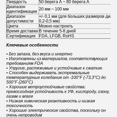
Твердость
50 берега А ~ 80 берега А
Диапазон
20 мм ~ 100 мм
идентификации
Диапазон
+/- 0,1 мм (для больших размеров диап
допустимости
0,2-0,5 мм)
Цвета
Можно настроить
Время доставки
В течение 5-8 дней
Сертификация
FDA, LFGB, RoHS
Ключевые особенности
• Без запаха, без вкуса и инертно
• Изготовлены из материалов, соответствующих
требованиям FDA
• Упругие, растяжимые и устойчивые к сжатию
• Способен выдерживать экстремальные
температурные колебания от -100°F (-73,3°C) до
500°F (260°C)
• Хорошие ветроустойчивые свойства:
превосходная устойчивость к УФ, кислороду, озону,
газам и влаге
• Низкая химическая реактивность и низкая
токсичность
• Хорошие электрические свойства, поскольку он
очень непроводим