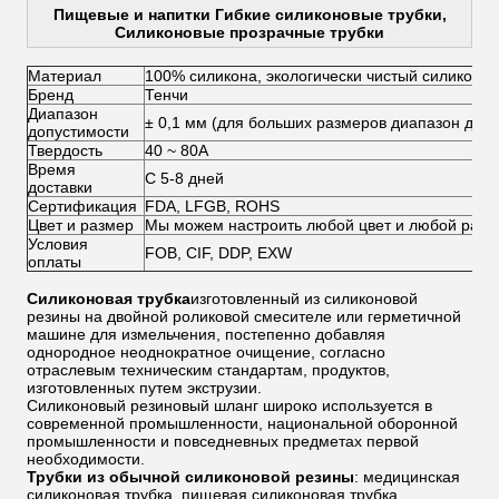
Пищевые и напитки Гибкие силиконовые трубки,
Силиконовые прозрачные трубки
Материал
100% силикона, экологически чистый силикон
Бренд
Тенчи
Диапазон
± 0,1 мм (для больших размеров диапазон допу
допустимости
Твердость
40 ~ 80А
Время
С 5-8 дней
доставки
Сертификация
FDA, LFGB, ROHS
Цвет и размер
Мы можем настроить любой цвет и любой разм
Условия
FOB, CIF, DDP, EXW
оплаты
Силиконовая трубка
изготовленный из силиконовой
резины на двойной роликовой смесителе или герметичной
машине для измельчения, постепенно добавляя
однородное неоднократное очищение, согласно
отраслевым техническим стандартам, продуктов,
изготовленных путем экструзии.
Силиконовый резиновый шланг широко используется в
современной промышленности, национальной оборонной
промышленности и повседневных предметах первой
необходимости.
Трубки из обычной силиконовой резины
: медицинская
силиконовая трубка, пищевая силиконовая трубка,