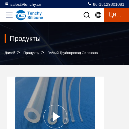
sales@tenchy.cn
86-18129801081
Цитата
Продукты
>
>
>
Домой
Продукты
Гибкий Трубопровод Силикона
Гибкая Прозр