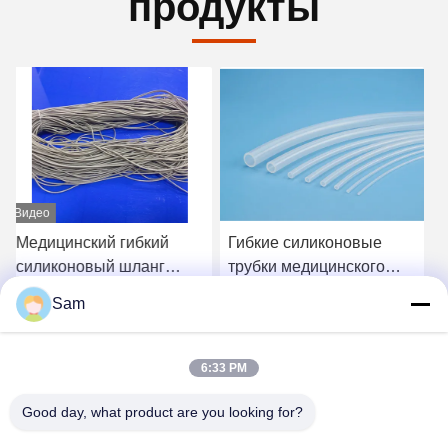
продукты
Гибкие силиконовые
Медицинские
трубки медицинского
перфорированные
качества с гладкой
силиконовые плоские
Sam
поверхностью и
дренажи с
Лучшая цена
Лучшая цена
превосходной гибкостью
биосовместимым
для передачи жидкости
дизайном для
6:33 PM
хирургического
дренирования
Good day, what product are you looking for?