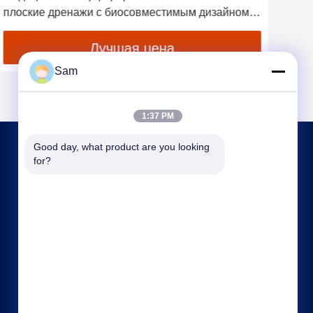
плоские дренажи с биосовместимым дизайном
мон
для хирургического дренирования
раз
мед
Лучшая цена
Sam
1:37 PM
Good day, what product are you looking 
СВЯЖИТЕСЬ С НАМИ
for?
sales@tenchy.cn
86-18129801081
Здание 8, Индустриальный парк Тунфукунь,
Лунхуа, Шэньчжэнь, Гуандун, Китай (518109)